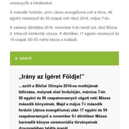
versenyzők a kérdéseket.
A második fordulón, amin János evangéliuma volt a téma, 46
egyéni versenyző és 33 csapat vett részt 2016. május 7-én.
A verseny döntőjére 2016. november 5-én került sor, ahol Mózes
3. könyvét kérdeztük vissza. A döntőben 17 egyéni versenyző és
19 csapat (53 fő) mérte össze a tudását.
DÖNTŐ
„Irány az Ígéret Földje!”
…szólt a Bibliai Olimpia 2016-os mottójának
felhívása, melynek első fordulóján, március 7-én
50 egyéni és 96 csapatversenyző vágott neki Mózes
második könyvének. Majd a május 7-i második
forduló (János evangéliuma) után 17 egyéni és 54
csapatversenyző a november 5-i döntőben Mózes
harmadik könyve ceremoniális törvényeinek
dzsungelében találta magát.