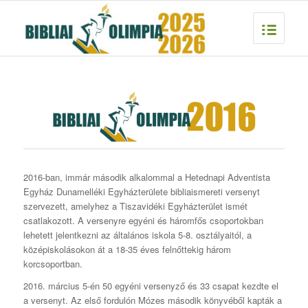
2016-ban, immár második alkalommal a Hetednapi Adventista
Egyház Dunamelléki Egyházterülete bibliaismereti versenyt
szervezett, amelyhez a Tiszavidéki Egyházterület ismét
csatlakozott. A versenyre egyéni és háromfős csoportokban
lehetett jelentkezni az általános iskola 5-8. osztályaitól, a
középiskolásokon át a 18-35 éves felnőttekig három
korcsoportban.
2016. március 5-én 50 egyéni versenyző és 33 csapat kezdte el
a versenyt. Az első fordulón Mózes második könyvéből kapták a