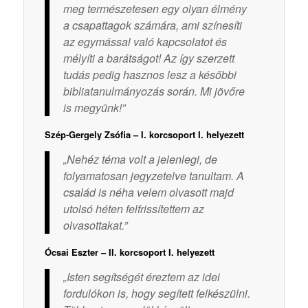
meg természetesen egy olyan élmény
a csapattagok számára, ami színesíti
az egymással való kapcsolatot és
mélyíti a barátságot! Az így szerzett
tudás pedig hasznos lesz a későbbi
bibliatanulmányozás során. Mi jövőre
is megyünk!”
Szép-Gergely Zsófia – I. korcsoport I. helyezett
„Nehéz téma volt a jelenlegi, de
folyamatosan jegyzetelve tanultam. A
család is néha velem olvasott majd
utolsó héten felfrissítettem az
olvasottakat.”
Ócsai Eszter – II. korcsoport I. helyezett
„Isten segítségét éreztem az idei
fordulókon is, hogy segített felkészülni.