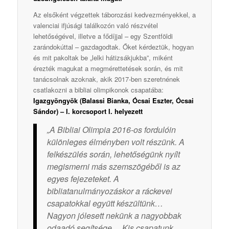
Az elsőként végzettek táborozási kedvezményekkel, a
valenciai ifjúsági találkozón való részvétel
lehetőségével, illetve a fődíjjal – egy Szentföldi
zarándokúttal – gazdagodtak. Őket kérdeztük, hogyan
és mit pakoltak be „lelki hátizsákjukba”, miként
érezték magukat a megmérettetések során, és mit
tanácsolnak azoknak, akik 2017-ben szeretnének
csatlakozni a bibliai olimpikonok csapatába:
Igazgyöngyök (Balassi Bianka, Ócsai Eszter, Ócsai
Sándor) – I. korcsoport I. helyezett
„A Bibliai Olimpia 2016-os fordulóin
különleges élményben volt részünk. A
felkészülés során, lehetőségünk nyílt
megismerni más szemszögéből is az
egyes fejezeteket. A
bibliatanulmányozáskor a ráckevei
csapatokkal együtt készültünk…
Nagyon jólesett nekünk a nagyobbak
odaadó segítsége… Kis csapatunk