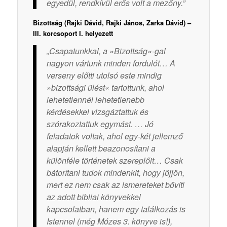
egyedül, rendkívül erős volt a mezőny.”
Bizottság (Rajki Dávid, Rajki János, Zarka Dávid) –
III. korcsoport I. helyezett
„Csapatunkkal, a »Bizottság«-gal
nagyon vártunk minden fordulót… A
verseny előtti utolsó este mindig
»bizottsági ülést« tartottunk, ahol
lehetetlennél lehetetlenebb
kérdésekkel vizsgáztattuk és
szórakoztattuk egymást. … Jó
feladatok voltak, ahol egy-két jellemző
alapján kellett beazonosítani a
különféle történetek szereplőit… Csak
bátorítani tudok mindenkit, hogy jöjjön,
mert ez nem csak az ismereteket bővíti
az adott bibliai könyvekkel
kapcsolatban, hanem egy találkozás is
Istennel (még Mózes 3. könyve is!),