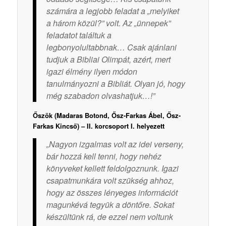
számára a legjobb feladat a „melyiket
a három közül?” volt. Az „ünnepek”
feladatot találtuk a
legbonyolultabbnak… Csak ajánlani
tudjuk a Bibliai Olimpát, azért, mert
igazi élmény ilyen módon
tanulmányozni a Bibliát. Olyan jó, hogy
még szabadon olvashatjuk…!”
Őszök (Madaras Botond, Ősz-Farkas Ábel, Ősz-
Farkas Kincső) – II. korcsoport I. helyezett
„Nagyon izgalmas volt az idei verseny,
bár hozzá kell tenni, hogy nehéz
könyveket kellett feldolgoznunk. Igazi
csapatmunkára volt szükség ahhoz,
hogy az összes lényeges információt
magunkévá tegyük a döntőre. Sokat
készültünk rá, de ezzel nem voltunk