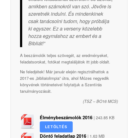
amikben számokról van szó. Jövőre is
szeretnék indulni. És mindenkinek
csak tanácsolni tudom, hogy próbálja
ki egyszer. Ez a verseny közelebb
hozza egymáshoz az embert és a
Bibliát!”
A beszámolók teljes szövegét, az eredményeket,
feladatsorokat, fotókat megtaláljátok itt jobb oldalt.
Ne feledjétek! Már január elején regisztrálhattok a
2017-es „bibliaiolimpia” útra, ahol Mózes negyedik
könyvének történeteivel folytatjuk a Szentírás
tanulmányozását.
(TSZ – BO16 MCS)
Élménybeszámolók 2016
| 243.85 KB
LETÖLTÉS
Döntő feladatlap 2016
| 1.63 MB