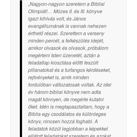
„Nagyon-nagyon szeretem a Bibliai
Olimpiát!… Mózes II. és III. könyve
igazi kihívás volt, és János
evangéliumának is vannak nehezen
érthető részei. Szerettem a verseny
minden percét, a felkészülés idejét,
amikor olvasok és olvasok, próbálom
megérteni Isten üzenetét, aztán a
feladatlap kiosztása előtti feszült
pillanatokat és a furfangos kérdéseket,
rejtvényeket is, amik minden
fordulóban változatosak voltak. Az idei
év három bibliai könyve nem adta
magát könnyen, de megérte kutatni
őket. Idén is megtapasztaltam, hogy a
Biblia egy csodálatos és különleges
könyv, nincsen hozzá fogható. A
feladatok közül legjobban a képekkel
ellátott feladatokat szeretem és azokat,