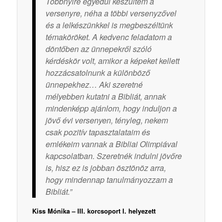
Többnyire egyedül készültem a
versenyre, néha a többi versenyzővel
és a lelkészünkkel is megbeszéltünk
témaköröket. A kedvenc feladatom a
döntőben az ünnepekről szóló
kérdéskör volt, amikor a képeket kellett
hozzácsatolnunk a különböző
ünnepekhez… Aki szeretné
mélyebben kutatni a Bibliát, annak
mindenképp ajánlom, hogy induljon a
jövő évi versenyen, tényleg, nekem
csak pozitív tapasztalataim és
emlékeim vannak a Bibliai Olimpiával
kapcsolatban. Szeretnék indulni jövőre
is, hisz ez is jobban ösztönöz arra,
hogy mindennap tanulmányozzam a
Bibliát.”
Kiss Mónika – III. korcsoport I. helyezett