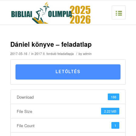
Dániel könyve – feladatlap
/
/
2017-05-16
in
2017 II. forduló feladatlapja
by
admin
LETÖLTÉS
Download
188
File Size
2.22 MB
File Count
1